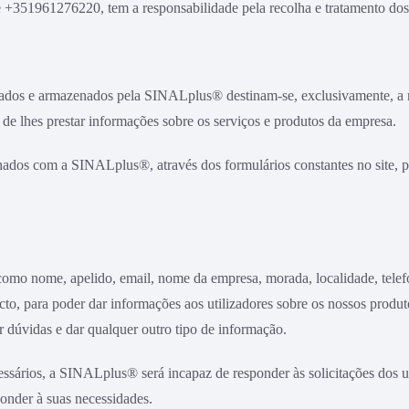
351961276220, tem a responsabilidade pela recolha e tratamento dos da
ados e armazenados pela SINALplus® destinam-se, exclusivamente, a r
to de lhes prestar informações sobre os serviços e produtos da empresa.
hados com a SINALplus®, através dos formulários constantes no site, p
mo nome, apelido, email, nome da empresa, morada, localidade, telef
acto, para poder dar informações aos utilizadores sobre os nossos produ
 dúvidas e dar qualquer outro tipo de informação.
sários, a SINALplus® será incapaz de responder às solicitações dos ut
ponder à suas necessidades.