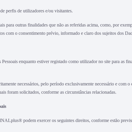
 perfis de utilizadores e/ou visitantes.
is para outras finalidades que não as referidas acima, como, por exemp
itos com o consentimento prévio, informado e claro dos sujeitos dos Da
ssoais enquanto estiver registado como utilizador no site para as fina
ritamente necessários, pelo período exclusivamente necessário e com o
uais foram solicitados, conforme as circunstâncias relacionadas.
oais
a SINALplus® podem exercer os seguintes direitos, conforme estão prev