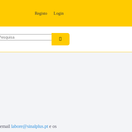
Registo
Login
 email
labore@sinalplus.pt
e os