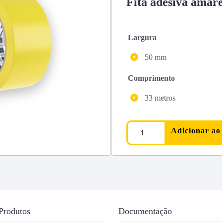
Fita adesiva amar
Largura
50 mm
Comprimento
33 metros
Adicionar ao
Produtos
Documentação