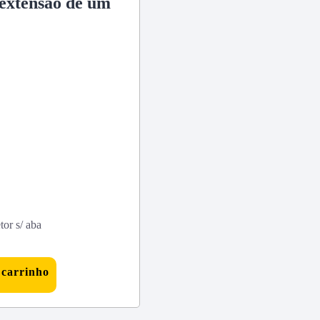
 extensão de um
or s/ aba
 carrinho